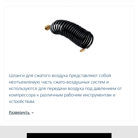
Шланги для сжатого воздуха представляют собой
неотъемлемую часть сжато-воздушных систем и
используются для передачи воздуха под давлением от
компрессора к различным рабочим инструментам и
устройствам.
Ключевые характеристики шлангов для сжатого воздуха:
Развернуть
Высокая прочность и надежность материалов,
устойчивых к высокому давлению;