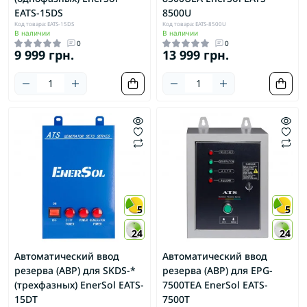
EATS-15DS
8500U
Код товара: EATS-15DS
Код товара: EATS-8500U
В наличии
В наличии
0
0
9 999 грн.
13 999 грн.
5
5
24
24
Автоматический ввод
Автоматический ввод
резерва (АВР) для SKDS-*
резерва (АВР) для EPG-
(трехфазных) EnerSol EATS-
7500TEA EnerSol EATS-
15DT
7500T