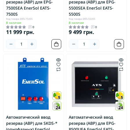
резерва (АВР) для EPG-
резерва (АВР) для EPG-
7500SEA EnerSol EATS-
5500SEA EnerSol EATS-
7500S
5500S
Код товара: EATS-7500S
Код товара: EATS-5500S
В наличии
В наличии
0
0
11 999 грн.
9 499 грн.
5
5
24
24
Автоматический ввод
Автоматический ввод
резерва (АВР) для SKDS-*
резерва (АВР) для EPG-
(однофазных) EnerSol
8500UEA EnerSol EATS-