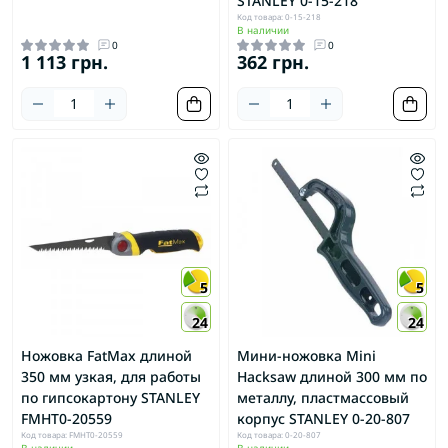
STANLEY 0-15-218
Код товара: 0-15-218
В наличии
0
0
1 113 грн.
362 грн.
5
5
24
24
Ножовка FatMax длиной
Мини-ножовка Mini
350 мм узкая, для работы
Hacksaw длиной 300 мм по
по гипсокартону STANLEY
металлу, пластмассовый
FMHT0-20559
корпус STANLEY 0-20-807
Код товара: FMHT0-20559
Код товара: 0-20-807
В наличии
В наличии