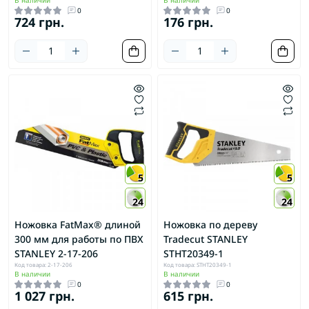
0
0
724 грн.
176 грн.
5
5
24
24
Ножовка FatMax® длиной
Ножовка по дереву
300 мм для работы по ПВХ
Tradecut STANLEY
STANLEY 2-17-206
STHT20349-1
Код товара: 2-17-206
Код товара: STHT20349-1
В наличии
В наличии
0
0
1 027 грн.
615 грн.