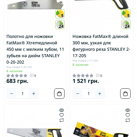
5
5
24
24
Полотно для ножовки
Ножовка FatMax® длиной
FatMax® Xtremeдлиной
300 мм, узкая для
450 мм с мелким зубом, 11
фигурного реза STANLEY 2-
зубьев на дюйм STANLEY
17-205
Код товара: 2-17-205
0-20-202
В наличии
Код товара: 0-20-202
В наличии
0
0
683 грн.
1 521 грн.