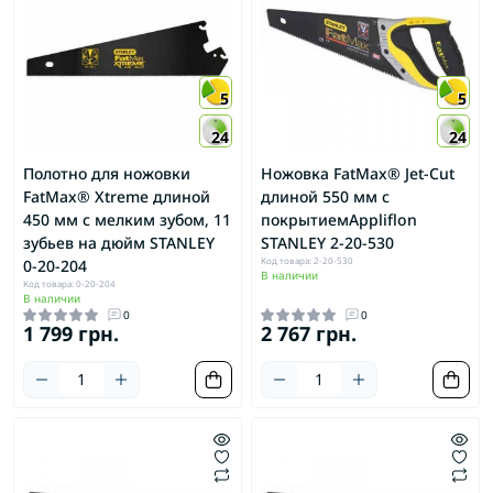
5
5
24
24
Полотно для ножовки
Ножовка FatMax® Jet-Cut
FatMax® Xtreme длиной
длиной 550 мм с
450 мм с мелким зубом, 11
покрытиемAppliflon
зубьев на дюйм STANLEY
STANLEY 2-20-530
Код товара: 2-20-530
0-20-204
В наличии
Код товара: 0-20-204
В наличии
0
0
1 799 грн.
2 767 грн.