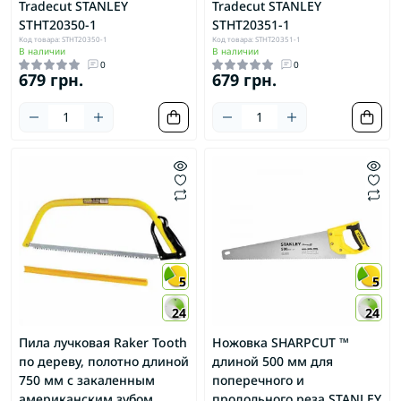
Tradecut STANLEY
Tradecut STANLEY
STHT20350-1
STHT20351-1
Код товара: STHT20350-1
Код товара: STHT20351-1
В наличии
В наличии
0
0
679 грн.
679 грн.
5
5
24
24
Пила лучковая Raker Tooth
Ножовка SHARPCUT ™
по дереву, полотно длиной
длиной 500 мм для
750 мм с закаленным
поперечного и
американским зубом
продольного реза STANLEY