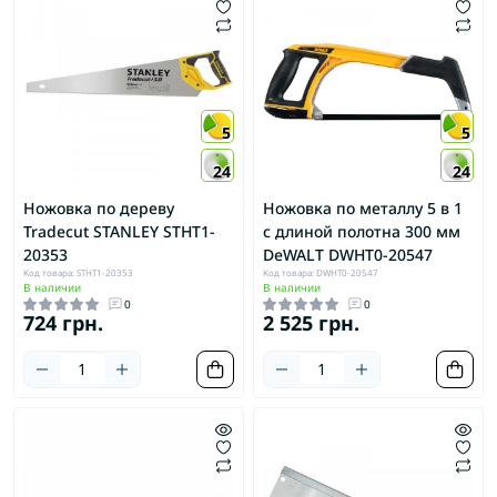
5
5
24
24
Ножовка по дереву
Ножовка по металлу 5 в 1
Tradecut STANLEY STHT1-
с длиной полотна 300 мм
20353
DeWALT DWHT0-20547
Код товара: STHT1-20353
Код товара: DWHT0-20547
В наличии
В наличии
0
0
724 грн.
2 525 грн.