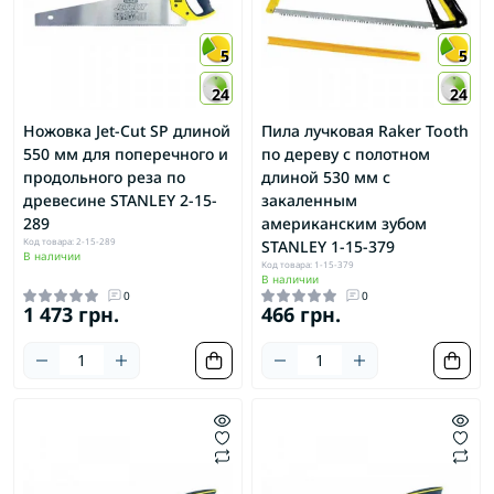
5
5
24
24
Ножовка Jet-Cut SP длиной
Пила лучковая Raker Tooth
550 мм для поперечного и
по дереву с полотном
продольного реза по
длиной 530 мм с
древесине STANLEY 2-15-
закаленным
289
американским зубом
Код товара: 2-15-289
STANLEY 1-15-379
В наличии
Код товара: 1-15-379
В наличии
0
0
1 473 грн.
466 грн.