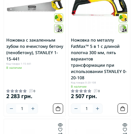
5
5
24
24
Ножовка с закаленным
Ножовка по металлу
зубом по ячеистому бетону
FatMax™ 5 в 1 с длиной
(пенобетону), STANLEY 1-
полотна 300 мм, пять
15-441
вариантов
Код товара: 1-15-441
трансформации при
В наличии
использовании STANLEY 0-
20-108
Код товара: 0-20-108
В наличии
0
0
2 283 грн.
2 507 грн.