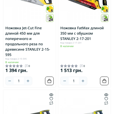
5
5
24
24
Ножовка Jet-Cut Fine
Ножовка FatMax длиной
длиной 450 мм для
350 мм с обушком
поперечного и
STANLEY 2-17-201
Код товара: 2-17-201
продольного реза по
В наличии
древесине STANLEY 2-15-
595
Код товара: 2-15-595
В наличии
0
0
1 394 грн.
1 513 грн.