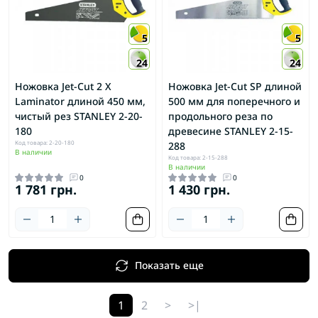
5
5
24
24
Ножовка Jet-Cut 2 X
Ножовка Jet-Cut SP длиной
Laminator длиной 450 мм,
500 мм для поперечного и
чистый рез STANLEY 2-20-
продольного реза по
180
древесине STANLEY 2-15-
Код товара: 2-20-180
288
В наличии
Код товара: 2-15-288
В наличии
0
0
1 781 грн.
1 430 грн.
Показать еще
1
2
>
>|