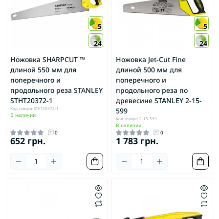
5
5
24
24
Ножовка SHARPCUT ™
Ножовка Jet-Cut Fine
длиной 550 мм для
длиной 500 мм для
поперечного и
поперечного и
продольного реза STANLEY
продольного реза по
STHT20372-1
древесине STANLEY 2-15-
Код товара: STHT20372-1
599
В наличии
Код товара: 2-15-599
В наличии
0
0
652 грн.
1 783 грн.