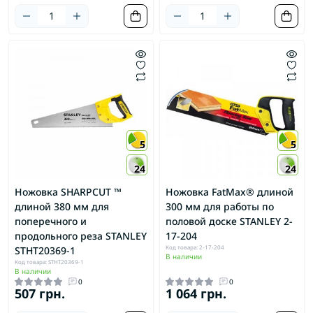
5
5
24
24
Ножовка SHARPCUT ™
Ножовка FatMax® длиной
длиной 380 мм для
300 мм для работы по
поперечного и
половой доске STANLEY 2-
продольного реза STANLEY
17-204
Код товара: 2-17-204
STHT20369-1
В наличии
Код товара: STHT20369-1
В наличии
0
0
507 грн.
1 064 грн.