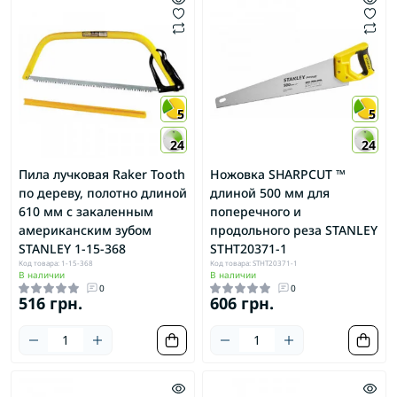
5
5
24
24
Пила лучковая Raker Tooth
Ножовка SHARPCUT ™
по дереву, полотно длиной
длиной 500 мм для
610 мм с закаленным
поперечного и
американским зубом
продольного реза STANLEY
STANLEY 1-15-368
STHT20371-1
Код товара: 1-15-368
Код товара: STHT20371-1
В наличии
В наличии
0
0
516 грн.
606 грн.