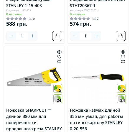
STANLEY 1-15-403
STHT20367-1
Код товара: 1-15-403
Код товара: STHT20367-1
В наличии
В наличии
0
0
588 грн.
574 грн.
5
5
24
24
Ножовка SHARPCUT ™
Ножовка FatMax длиной
длиной 380 мм для
355 мм узкая, для работы
поперечного и
по гипсокартону STANLEY
продольного реза STANLEY
0-20-556