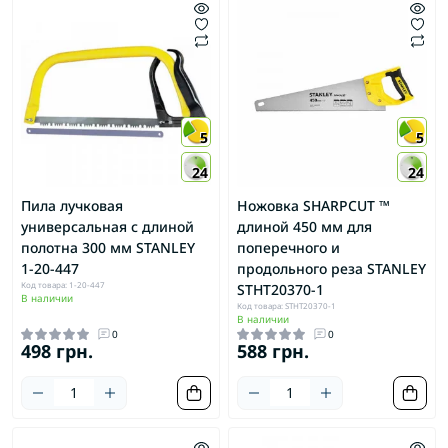
5
5
24
24
Пила лучковая
Ножовка SHARPCUT ™
универсальная с длиной
длиной 450 мм для
полотна 300 мм STANLEY
поперечного и
1-20-447
продольного реза STANLEY
Код товара: 1-20-447
STHT20370-1
В наличии
Код товара: STHT20370-1
В наличии
0
0
498 грн.
588 грн.