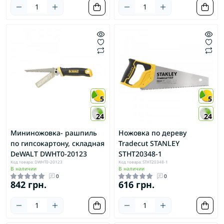
5
5
24
24
Мининожовка- рашпиль
Ножовка по дереву
по гипсокартону, складная
Tradecut STANLEY
DeWALT DWHT0-20123
STHT20348-1
Код товара: DWHT0-20123
Код товара: STHT20348-1
В наличии
В наличии
0
0
842 грн.
616 грн.