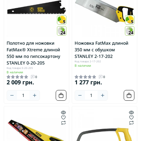
5
5
24
24
Полотно для ножовки
Ножовка FatMax длиной
FatMax® Xtreme длиной
350 мм с обушком
550 мм по гипсокартону
STANLEY 2-17-202
Код товара: 2-17-202
STANLEY 0-20-205
В наличии
Код товара: 0-20-205
В наличии
0
0
2 009 грн.
1 277 грн.