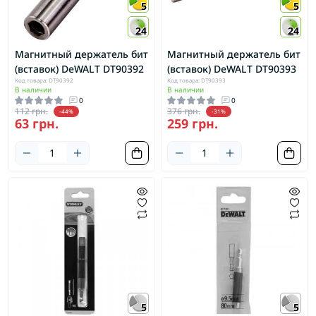
5
5
24
24
Магнитный держатель бит
Магнитный держатель бит
(вставок) DeWALT DT90392
(вставок) DeWALT DT90393
Код товара: DT90392
Код товара: DT90393
В наличии
В наличии
0
0
112 грн.
376 грн.
-44%
-31%
63 грн.
259 грн.
5
5