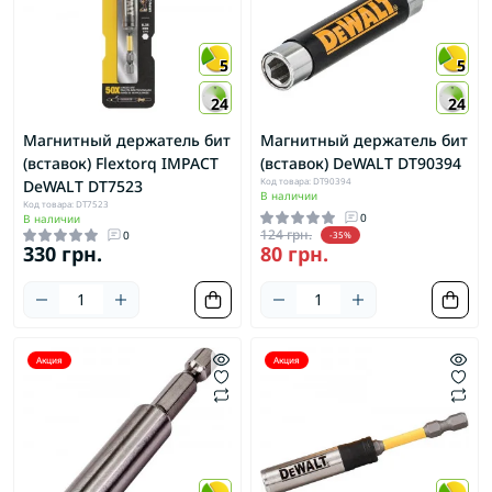
5
5
24
24
Магнитный держатель бит
Магнитный держатель бит
(вставок) Flextorq IMPACT
(вставок) DeWALT DT90394
Код товара: DT90394
DeWALT DT7523
В наличии
Код товара: DT7523
0
В наличии
124 грн.
0
-35%
330 грн.
80 грн.
Акция
Акция