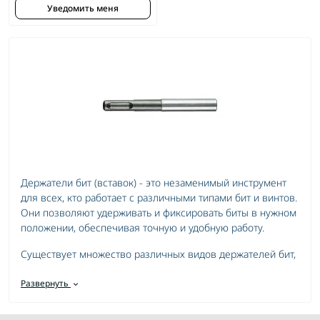
Уведомить меня
Держатели бит (вставок) - это незаменимый инструмент
для всех, кто работает с различными типами бит и винтов.
Они позволяют удерживать и фиксировать биты в нужном
положении, обеспечивая точную и удобную работу.
Существует множество различных видов держателей бит,
включая магнитные, быстросменные, удлиненные и
угловые. Каждый из них предназначен для определенных
Развернуть
задач и удобства использования.