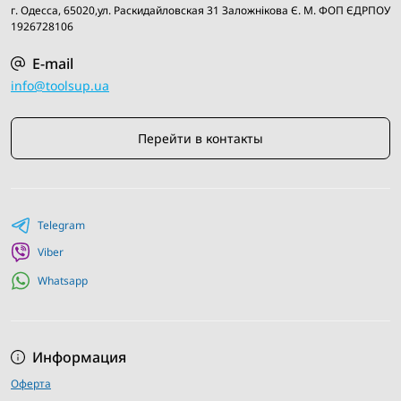
производителей.
г. Одесса, 65020,ул. Раскидайловская 31 Заложнiкова Є. М. ФОП ЄДРПОУ
Быстрая доставка по всей Украине.
1926728106
Гарантия на все товары и возможность возврата в
течение определенного срока.
E-mail
Удобные способы оплаты и дружелюбная поддержка
info@toolsup.ua
клиентов.
Перейти в контакты
Telegram
Viber
Whatsapp
Информация
Оферта