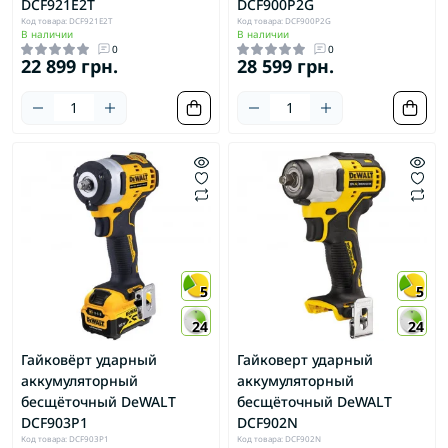
DCF921E2T
DCF900P2G
Код товара: DCF921E2T
Код товара: DCF900P2G
В наличии
В наличии
0
0
22 899 грн.
28 599 грн.
5
5
24
24
Гайковёрт ударный
Гайковерт ударный
аккумуляторный
аккумуляторный
бесщёточный DeWALT
бесщёточный DeWALT
DCF903P1
DCF902N
Код товара: DCF903P1
Код товара: DCF902N