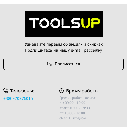
могут использоваться для работы с различными видами
крепежных элементов.
Преимущества покупки в интернет-магазине Toolsup в
Украине:
Широкий ассортимент товаров от ведущих
Узнавайте первым об акциях и скидках
производителей;
Подпишитесь на нашу e-mail рассылку
Высокое качество продукции;
Низкие цены и регулярные акции и скидки;
Подписаться
Быстрая доставка по всей Украине;
Профессиональная консультация специалистов по
Условия соглашения
выбору и использованию инструментов.
Телефоны:
Время работы
График работы офиса:
+380970276015
пн: 09:00 - 19:00
вт-чт: 10:00 - 19:00
пт: 10:00 - 18:00
сб,вс: Выходной