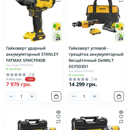
5
5
24
24
Гайковерт ударный
Гайковерт угловой -
аккумуляторный STANLEY
трещётка аккумуляторный
FATMAX SFMCF940B
бесщёточный DeWALT
Код товара: SFMCF940B
DCF503D1
В наличии
Код товара: DCF503D1
0
В наличии
8 862 грн.
0
-10%
7 979 грн.
14 299 грн.