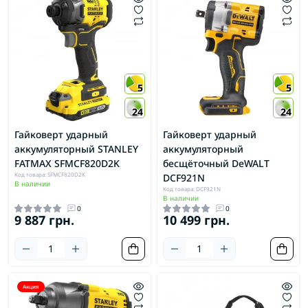
5
5
24
24
Гайковерт ударный
Гайковерт ударный
аккумуляторный STANLEY
аккумуляторный
FATMAX SFMCF820D2K
бесщёточный DeWALT
Код товара: SFMCF820D2K
DCF921N
В наличии
Код товара: DCF921N
В наличии
0
0
9 887 грн.
10 499 грн.
Акция