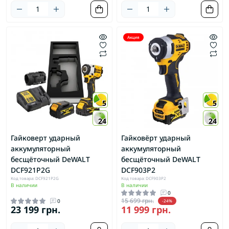
Акция
5
5
24
24
Гайковерт ударный
Гайковёрт ударный
аккумуляторный
аккумуляторный
бесщёточный DeWALT
бесщёточный DeWALT
DCF921P2G
DCF903P2
Код товара: DCF921P2G
Код товара: DCF903P2
В наличии
В наличии
0
15 699 грн.
0
-24%
23 199 грн.
11 999 грн.