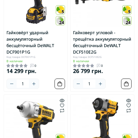
5
5
24
24
Гайковёрт ударный
Гайковерт угловой -
аккумуляторный
трещётка аккумуляторный
бесщёточный DeWALT
бесщёточный DeWALT
DCF901P1G
DCF510E2G
Код товара: DCF901P1G
Код товара: DCF510E2G
В наличии
В наличии
0
0
14 299 грн.
26 799 грн.