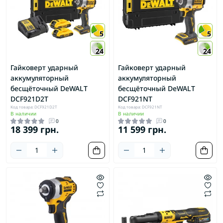
5
5
24
24
Гайковерт ударный
Гайковерт ударный
аккумуляторный
аккумуляторный
бесщёточный DeWALT
бесщёточный DeWALT
DCF921D2T
DCF921NT
Код товара: DCF921D2T
Код товара: DCF921NT
В наличии
В наличии
0
0
18 399 грн.
11 599 грн.