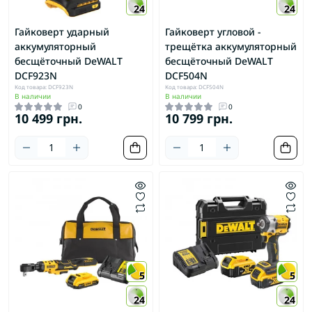
24
24
Гайковерт ударный
Гайковерт угловой -
аккумуляторный
трещётка аккумуляторный
бесщёточный DeWALT
бесщёточный DeWALT
DCF923N
DCF504N
Код товара: DCF923N
Код товара: DCF504N
В наличии
В наличии
0
0
10 499 грн.
10 799 грн.
5
5
24
24