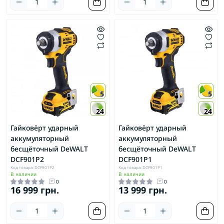
5
5
24
24
Гайковёрт ударный
Гайковёрт ударный
аккумуляторный
аккумуляторный
бесщёточный DeWALT
бесщёточный DeWALT
DCF901P2
DCF901P1
Код товара: DCF901P2
Код товара: DCF901P1
В наличии
В наличии
0
0
16 999 грн.
13 999 грн.