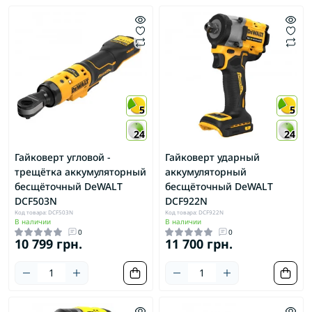
5
5
24
24
Гайковерт угловой -
Гайковерт ударный
трещётка аккумуляторный
аккумуляторный
бесщёточный DeWALT
бесщёточный DeWALT
DCF503N
DCF922N
Код товара: DCF503N
Код товара: DCF922N
В наличии
В наличии
0
0
10 799 грн.
11 700 грн.