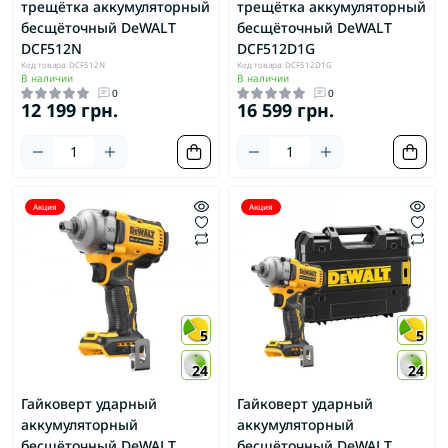
трещётка аккумуляторный
трещётка аккумуляторный
бесщёточный DeWALT
бесщёточный DeWALT
DCF512N
DCF512D1G
Код товара: DCF512N
Код товара: DCF512D1G
В наличии
В наличии
0
0
12 199 грн.
16 599 грн.
Акция
Акция
5
5
24
24
Гайковерт ударный
Гайковерт ударный
аккумуляторный
аккумуляторный
бесщёточный DeWALT
бесщёточный DeWALT