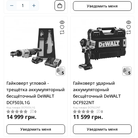
Уведомить меня
5
5
Гайковерт угловой -
Гайковерт ударный
трещётка аккумуляторный
аккумуляторный
бесщёточный DeWALT
бесщёточный DeWALT
DCF503L1G
DCF922NT
Код товара: DCF503L1G
Код товара: DCF922NT
0
0
14 999 грн.
11 599 грн.
Уведомить меня
Уведомить меня