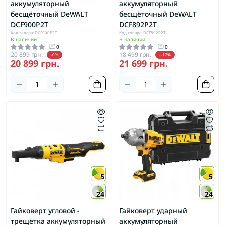
аккумуляторный
аккумуляторный
бесщёточный DeWALT
бесщёточный DeWALT
DCF900P2T
DCF892P2T
Код товара: DCF900P2T
Код товара: DCF892P2T
В наличии
В наличии
0
0
20 899 грн.
18 499 грн.
-0%
--17%
20 899 грн.
21 699 грн.
5
5
24
24
Гайковерт угловой -
Гайковерт ударный
трещётка аккумуляторный
аккумуляторный