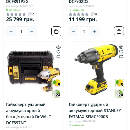
DCF891P2G
DCF902D2
Код товара: DCF891P2G
Код товара: DCF902D2
В наличии
В наличии
0
0
25 799 грн.
11 199 грн.
5
5
24
24
Гайковерт ударный
Гайковерт ударный
аккумуляторный
аккумуляторный STANLEY
бесщёточный DeWALT
FATMAX SFMCF900B
Код товара: SFMCF900B
DCF897NT
В наличии
Код товара: DCF897NT