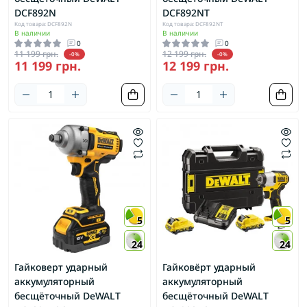
DCF892N
DCF892NT
Код товара: DCF892N
Код товара: DCF892NT
В наличии
В наличии
0
0
11 199 грн.
12 199 грн.
-0%
-0%
11 199 грн.
12 199 грн.
5
5
24
24
Гайковерт ударный
Гайковёрт ударный
аккумуляторный
аккумуляторный
бесщёточный DeWALT
бесщёточный DeWALT