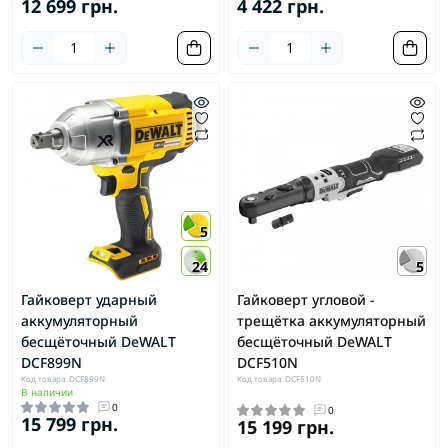
12 699 грн.
4 422 грн.
5
24
5
Гайковерт ударный
Гайковерт угловой -
аккумуляторный
трещётка аккумуляторный
бесщёточный DeWALT
бесщёточный DeWALT
DCF899N
DCF510N
Код товара: DCF899N
Код товара: DCF510N
В наличии
0
0
15 799 грн.
15 199 грн.