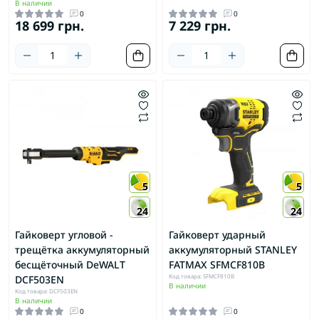
В наличии
0
0
18 699 грн.
7 229 грн.
5
5
24
24
Гайковерт угловой -
Гайковерт ударный
трещётка аккумуляторный
аккумуляторный STANLEY
бесщёточный DeWALT
FATMAX SFMCF810B
Код товара: SFMCF810B
DCF503EN
В наличии
Код товара: DCF503EN
В наличии
0
0