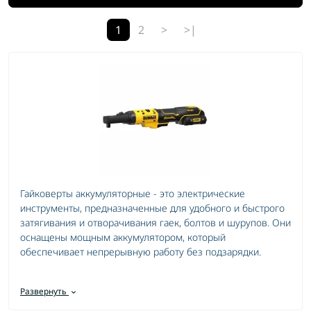
1
2
>
>|
Гайковерты аккумуляторные - это электрические
инструменты, предназначенные для удобного и быстрого
затягивания и отворачивания гаек, болтов и шурупов. Они
оснащены мощным аккумулятором, который
обеспечивает непрерывную работу без подзарядки.
Эти устройства имеют компактный размер, что делает их
удобными в использовании в любых условиях. Благодаря
Развернуть
наличию различных насадок, гайковерты аккумуляторные