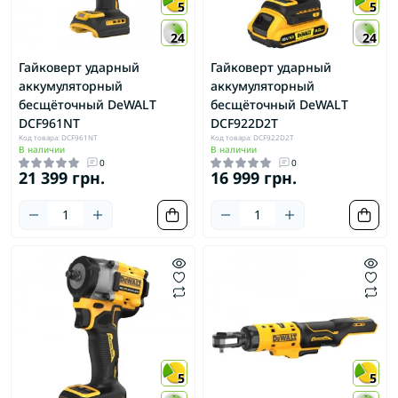
5
5
24
24
Гайковерт ударный
Гайковерт ударный
аккумуляторный
аккумуляторный
бесщёточный DeWALT
бесщёточный DeWALT
DCF961NT
DCF922D2T
Код товара: DCF961NT
Код товара: DCF922D2T
В наличии
В наличии
0
0
21 399 грн.
16 999 грн.
5
5