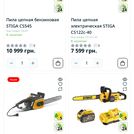
24
24
Пила цепная бензиновая
Пила цепная
STIGA CS545
электрическая STIGA
Код товара: CS545
CS122c-40
В наличии
Код товара: CS122c-40
В наличии
0
0
10 999 грн.
7 599 грн.
Акция
5
5
24
24