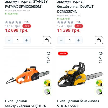
аккумуляторная STANLEY
аккумуляторная
FATMAX SFMCCS630M1
бесщёточная DeWALT
Код товара: SFMCCS630M1
DCMCS574N
В наличии
Код товара: DCMCS574N
В наличии
0
0
14 148 грн.
17 499 грн.
-10%
-35%
12 699 грн.
11 399 грн.
Акция
5
5
24
24
Пила цепная
Пила цепная бензиновая
электрическая SEQUOIA
STIGA CS540