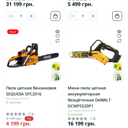
31 199 грн.
5 499 грн.
Акция
5
5
24
24
Пила цепная бензиновая
Мини-пила цепная
SEQUOIA SPC2016
аккумуляторная
Код товара: SPC2016
безщёточная DeWALT
В наличии
DCMPS520P1
Код товара: DCMPS520P1
0
В наличии
4 199 грн.
0
-0%
4 199 грн.
16 199 грн.