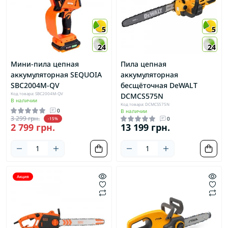
5
5
24
24
Мини-пила цепная
Пила цепная
аккумуляторная SEQUOIA
аккумуляторная
SBC2004M-QV
бесщёточная DeWALT
Код товара: SBC2004M-QV
DCMCS575N
В наличии
Код товара: DCMCS575N
0
В наличии
3 299 грн.
0
-15%
2 799 грн.
13 199 грн.
Акция