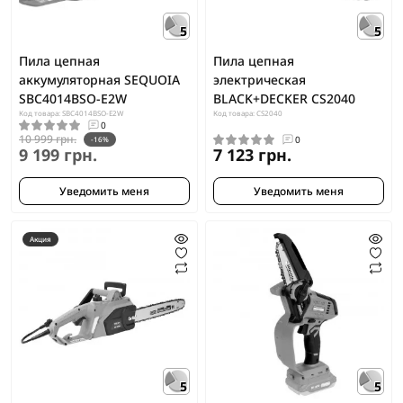
5
5
Пила цепная
Пила цепная
аккумуляторная SEQUOIA
электрическая
SBC4014BSO-E2W
BLACK+DECKER CS2040
Код товара: SBC4014BSO-E2W
Код товара: CS2040
0
10 999 грн.
0
-16%
9 199 грн.
7 123 грн.
Уведомить меня
Уведомить меня
Акция
5
5