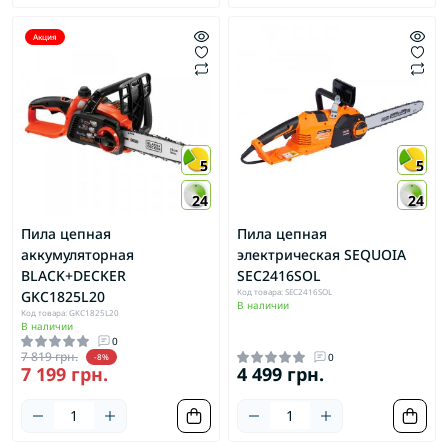
Акция
5
5
24
24
Пила цепная
Пила цепная
аккумуляторная
электрическая SEQUOIA
BLACK+DECKER
SEC2416SOL
Код товара: SEC2416SOL
GKC1825L20
В наличии
Код товара: GKC1825L20
В наличии
0
7 819 грн.
0
-8%
7 199 грн.
4 499 грн.