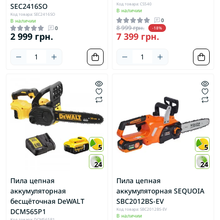
Код товара: CS540
SEC2416SO
В наличии
Код товара: SEC2416SO
0
В наличии
8 999 грн.
0
-18%
2 999 грн.
7 399 грн.
5
5
24
24
Пила цепная
Пила цепная
аккумуляторная
аккумуляторная SEQUOIA
бесщёточная DeWALT
SBC2012BS-EV
Код товара: SBC2012BS-EV
DCM565P1
В наличии
Код товара: DCM565P1