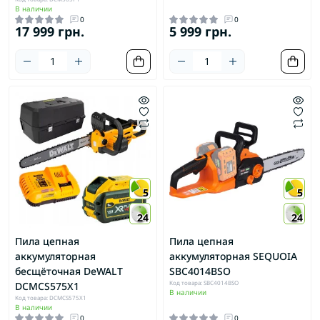
В наличии
0
0
17 999 грн.
5 999 грн.
5
5
24
24
Пила цепная
Пила цепная
аккумуляторная
аккумуляторная SEQUOIA
бесщёточная DeWALT
SBC4014BSO
Код товара: SBC4014BSO
DCMCS575X1
В наличии
Код товара: DCMCS575X1
В наличии
0
0