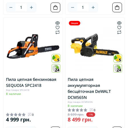
Акция
5
5
24
24
Пила цепная бензиновая
Пила цепная
SEQUOIA SPC2418
аккумуляторная
Код товара: SPC2418
бесщёточная DeWALT
В наличии
DCM565N
Код товара: DCM565N
В наличии
0
8 599 грн.
0
-1%
4 999 грн.
8 499 грн.