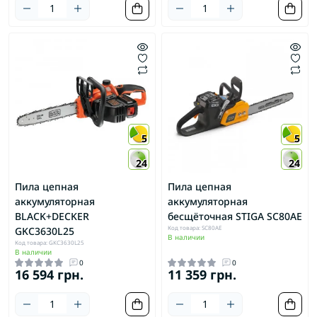
5
5
24
24
Пила цепная
Пила цепная
аккумуляторная
аккумуляторная
BLACK+DECKER
бесщёточная STIGA SC80AE
Код товара: SC80AE
GKC3630L25
В наличии
Код товара: GKC3630L25
В наличии
0
0
16 594 грн.
11 359 грн.