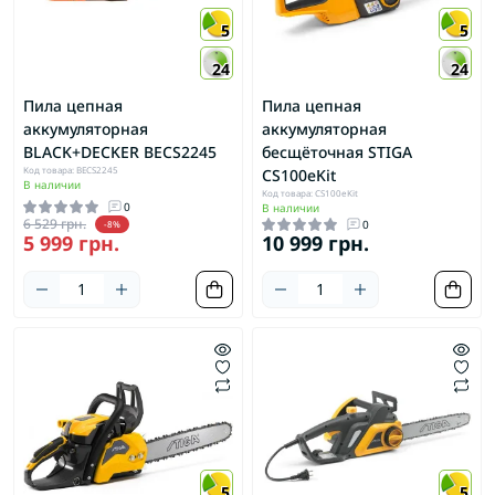
5
5
24
24
Пила цепная
Пила цепная
аккумуляторная
аккумуляторная
BLACK+DECKER BECS2245
бесщёточная STIGA
Код товара: BECS2245
CS100eKit
В наличии
Код товара: CS100eKit
0
В наличии
6 529 грн.
0
-8%
5 999 грн.
10 999 грн.
5
5