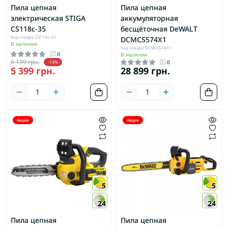
Пила цепная
Пила цепная
электрическая STIGA
аккумуляторная
CS118c-35
бесщёточная DeWALT
Код товара: CS118c-35
DCMCS574X1
В наличии
Код товара: DCMCS574X1
0
В наличии
6 199 грн.
0
-13%
5 399 грн.
28 899 грн.
Акция
Акция
5
5
24
24
Пила цепная
Пила цепная