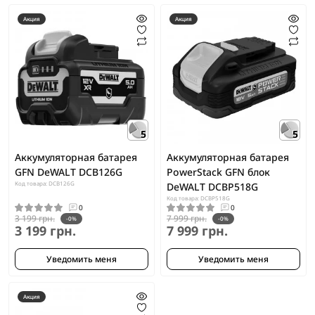
Акция
Акция
5
5
Аккумуляторная батарея
Аккумуляторная батарея
GFN DeWALT DCB126G
PowerStack GFN блок
Код товара: DCB126G
DeWALT DCBP518G
Код товара: DCBP518G
0
0
3 199 грн.
7 999 грн.
-0%
-0%
3 199 грн.
7 999 грн.
Уведомить меня
Уведомить меня
Акция