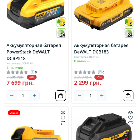
5
5
24
24
Аккумуляторная батарея
Аккумуляторная батарея
PowerStack DeWALT
DeWALT DCB183
Код товара: DCB183
DCBP518
В наличии
Код товара: DCBP518
В наличии
0
0
7 699 грн.
2 299 грн.
-0%
-0%
7 699 грн.
2 299 грн.
Акция