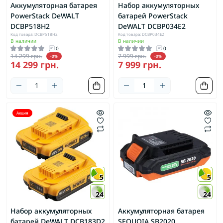
Аккумуляторная батарея
Набор аккумуляторных
PowerStack DeWALT
батарей PowerStack
DCBP518H2
DeWALT DCBP034E2
Код товара: DCBP518H2
Код товара: DCBP034E2
В наличии
В наличии
0
0
14 299 грн.
7 999 грн.
-0%
-0%
14 299 грн.
7 999 грн.
Акция
5
5
24
24
Набор аккумуляторных
Аккумуляторная батарея
батарей DeWALT DCB183D2
SEQUOIA SB2020