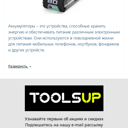
Аккумуляторы – это устройства, способные хранить
энергию и обеспечивать питание различным электронным
устройствам. Они используются в повседневной жизни
для питания мобильных телефонов, ноутбуков, фонариков
и других устройств.
Существует множество типов аккумуляторов, включая
литий-ионные, никель-металл-гидридные, никель-
Развернуть
кадмиевые и свинцово-кислотные. Каждый из них имеет
свои уникальные характеристики и применение в
различных областях.
Аккумуляторы литий-ионные: обладают высокой
энергетической плотностью и долгим сроком службы.
Они часто используются в мобильных устройствах и
Узнавайте первым об акциях и скидках
ноутбуках.
Подпишитесь на нашу e-mail рассылку
Аккумуляторы никель-металл-гидридные: надежные и