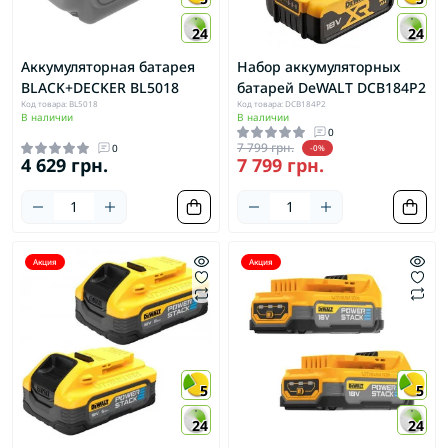
24
24
Аккумуляторная батарея
Набор аккумуляторных
BLACK+DECKER BL5018
батарей DeWALT DCB184P2
Код товара: BL5018
Код товара: DCB184P2
В наличии
В наличии
0
7 799 грн.
0
-0%
4 629 грн.
7 799 грн.
Акция
Акция
5
5
24
24