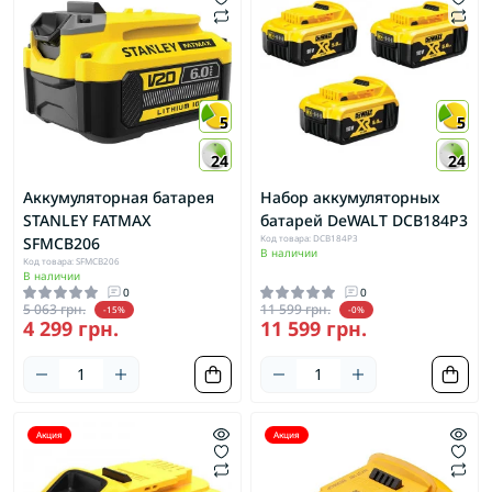
5
5
24
24
Аккумуляторная батарея
Набор аккумуляторных
STANLEY FATMAX
батарей DeWALT DCB184P3
Код товара: DCB184P3
SFMCB206
В наличии
Код товара: SFMCB206
В наличии
0
0
5 063 грн.
11 599 грн.
-15%
-0%
4 299 грн.
11 599 грн.
Акция
Акция