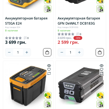
5
5
24
24
Аккумуляторная батарея
Аккумуляторная батарея
STIGA E24
GFN DeWALT DCB183G
Код товара: E24
Код товара: DCB183G
В наличии
В наличии
0
3 699 грн.
0
-30%
3 699 грн.
2 599 грн.
5
5
24
24