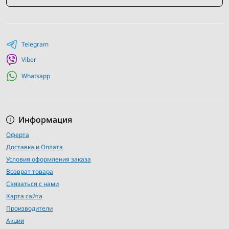
Украине.
Профессиональная консультация специалистов и
помощь в выборе оптимального варианта.
Доступные цены и выгодные акции для постоянных
Telegram
покупателей.
Viber
Whatsapp
Информация
Оферта
Доставка и Оплата
Условия оформления заказа
Возврат товара
Связаться с нами
Карта сайта
Производители
Акции