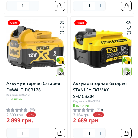
Акция
Акция
5
5
24
24
Аккумуляторная батарея
Аккумуляторная батарея
DeWALT DCB126
STANLEY FATMAX
Код товара: DCB126
SFMCB204
В наличии
Код товара: SFMCB204
В наличии
0
0
2 899 грн.
3 164 грн.
-0%
-15%
2 899 грн.
2 689 грн.