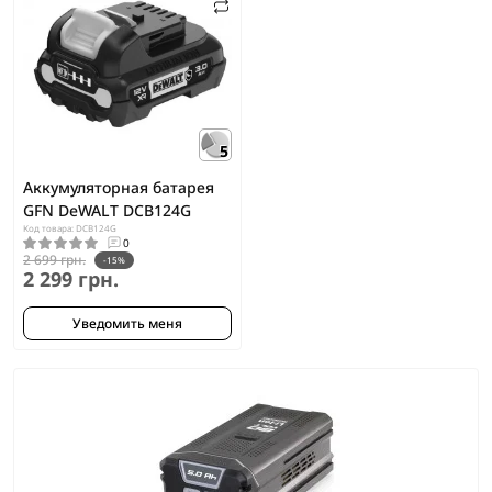
5
Аккумуляторная батарея
GFN DeWALT DCB124G
Код товара: DCB124G
0
2 699 грн.
-15%
2 299 грн.
Уведомить меня