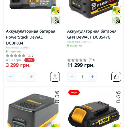
5
5
24
24
Аккумуляторная батарея
Аккумуляторная батарея
PowerStack DeWALT
GFN DeWALT DCB547G
Код товара: DCB547G
DCBP034
В наличии
Код товара: DCBP034
В наличии
0
4 199 грн.
0
-21%
3 299 грн.
11 299 грн.
Акция