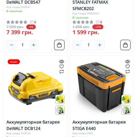
DeWALT DCB547
STANLEY FATMAX
Код товара: DCB547
SFMCB202
В наличии
Код товара: SFMCB202
В наличии
0
0
7 399 грн.
1 898 грн.
-0%
-16%
7 399 грн.
1 599 грн.
Акция
5
5
24
24
Аккумуляторная батарея
Аккумуляторная батарея
DeWALT DCB124
STIGA E440
Код товара: DCB124
Код товара: E440