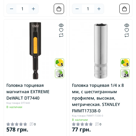
5
5
24
24
Головка торцевая
Головка торцевая 1/4 х 8
магнитная EXTREME
мм, с шестигранным
DeWALT DT7440
профилем, высокая,
Код товара: DT7440
метрическая. STANLEY
В наличии
FMMT17338-0
Код товара: FMMT17338-0
В наличии
0
0
578 грн.
77 грн.