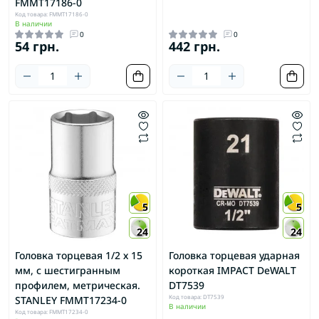
FMMT17186-0
Код товара: FMMT17186-0
В наличии
0
0
54 грн.
442 грн.
5
5
24
24
Головка торцевая 1/2 х 15
Головка торцевая ударная
мм, с шестигранным
короткая IMPACT DeWALT
профилем, метрическая.
DT7539
Код товара: DT7539
STANLEY FMMT17234-0
В наличии
Код товара: FMMT17234-0