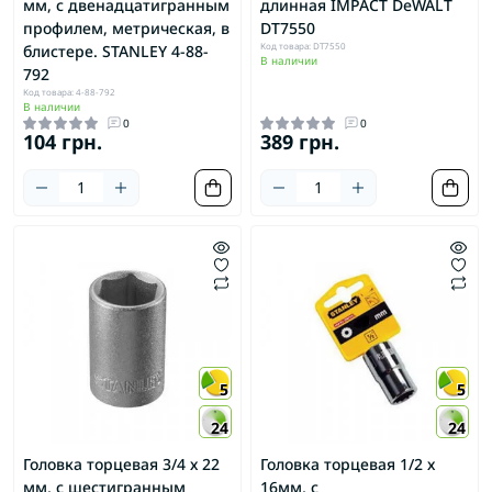
мм, с двенадцатигранным
длинная IMPACT DeWALT
профилем, метрическая, в
DT7550
Код товара: DT7550
блистере. STANLEY 4-88-
В наличии
792
Код товара: 4-88-792
В наличии
0
0
104 грн.
389 грн.
5
5
24
24
Головка торцевая 3/4 х 22
Головка торцевая 1/2 х
мм, с шестигранным
16мм, с