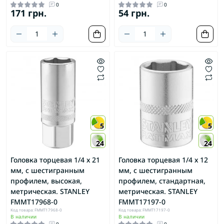
0
0
171 грн.
54 грн.
5
5
24
24
Головка торцевая 1/4 х 21
Головка торцевая 1/4 х 12
мм, с шестигранным
мм, с шестигранным
профилем, высокая,
профилем, стандартная,
метрическая. STANLEY
метрическая. STANLEY
FMMT17968-0
FMMT17197-0
Код товара: FMMT17968-0
Код товара: FMMT17197-0
В наличии
В наличии
0
0