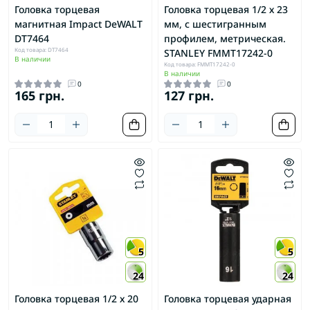
Головка торцевая
Головка торцевая 1/2 х 23
магнитная Impact DeWALT
мм, с шестигранным
DT7464
профилем, метрическая.
Код товара: DT7464
STANLEY FMMT17242-0
В наличии
Код товара: FMMT17242-0
В наличии
0
0
165 грн.
127 грн.
5
5
24
24
Головка торцевая 1/2 х 20
Головка торцевая ударная