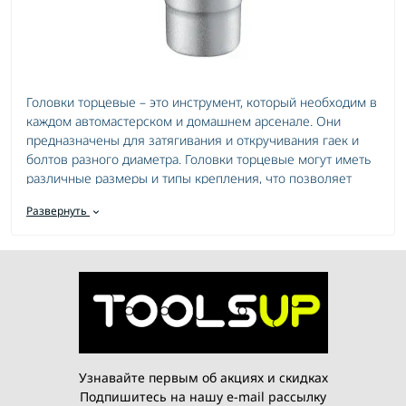
Головки торцевые – это инструмент, который необходим в
каждом автомастерском и домашнем арсенале. Они
предназначены для затягивания и откручивания гаек и
болтов разного диаметра. Головки торцевые могут иметь
различные размеры и типы крепления, что позволяет
использовать их с разными видами инструментов:
Развернуть
гайковертами, торцевыми ключами или трещотками.
Головки тысячиев могут быть изготовлены из различных
материалов, таких как хром-ванадиевая сталь, которая
обладает высокой прочностью и долгим сроком службы.
Они могут иметь разные профили, такие как
шестигранные, торцевые, звездочки и другие, что
позволяет использовать их для различных видов
крепежных элементов.
Узнавайте первым об акциях и скидках
Подпишитесь на нашу e-mail рассылку
Головки торцевые очень удобны в использовании