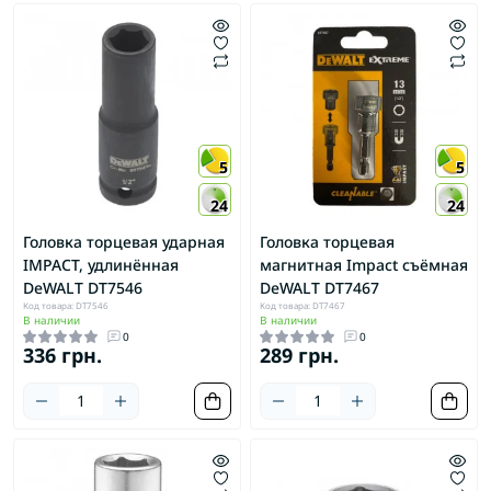
5
5
24
24
Головка торцевая ударная
Головка торцевая
IMPACT, удлинённая
магнитная Impact съёмная
DeWALT DT7546
DeWALT DT7467
Код товара: DT7546
Код товара: DT7467
В наличии
В наличии
0
0
336 грн.
289 грн.