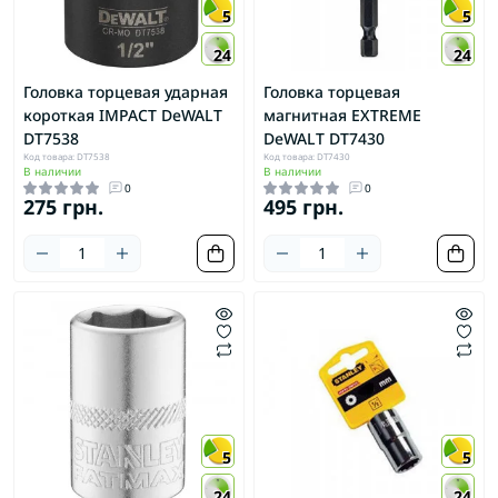
5
5
24
24
Головка торцевая ударная
Головка торцевая
короткая IMPACT DeWALT
магнитная EXTREME
DT7538
DeWALT DT7430
Код товара: DT7538
Код товара: DT7430
В наличии
В наличии
0
0
275 грн.
495 грн.
5
5
24
24