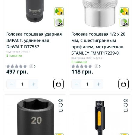
5
5
24
24
Головка торцевая ударная
Головка торцевая 1/2 х 20
IMPACT, удлинённая
мм, с шестигранным
DeWALT DT7557
профилем, метрическая.
Код товара: DT7557
STANLEY FMMT17239-0
В наличии
Код товара: FMMT17239-0
В наличии
0
0
497 грн.
118 грн.