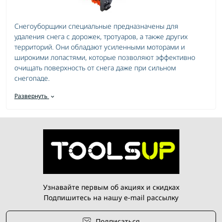
Снегоуборщики специальные предназначены для
удаления снега с дорожек, тротуаров, а также других
территорий. Они обладают усиленными моторами и
широкими лопастями, которые позволяют эффективно
очищать поверхность от снега даже при сильном
снегопаде.
Эти устройства обычно оснащены широкими резиновыми
Развернуть
колесами для удобства передвижения по снежному
покрову. Они также могут быть компактными и легкими
для удобства хранения и транспортировки.
Усиленный двигатель для эффективного удаления
снега.
Широкие лопасти для быстрой и качественной работы.
Узнавайте первым об акциях и скидках
Регулируемая высота среза для адаптации к разной
Подпишитесь на нашу e-mail рассылку
толщине снега.
Компактный и легкий дизайн для удобного хранения.
Удобные ручки и ручное управление для легкости в
Подписаться