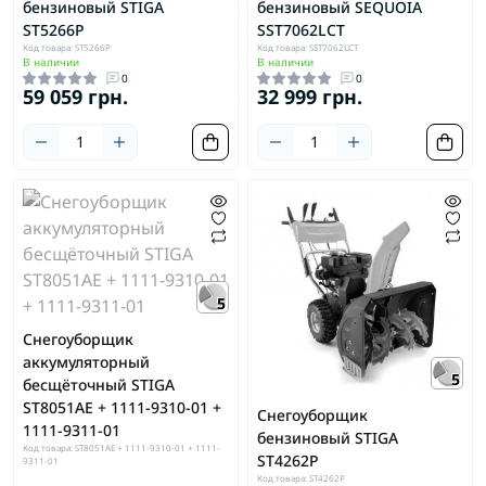
бензиновый STIGA
бензиновый SEQUOIA
ST5266P
SST7062LCT
Код товара: ST5266P
Код товара: SST7062LCT
В наличии
В наличии
0
0
59 059 грн.
32 999 грн.
5
Снегоуборщик
аккумуляторный
5
бесщёточный STIGA
ST8051AE + 1111-9310-01 +
Снегоуборщик
1111-9311-01
бензиновый STIGA
Код товара: ST8051AE + 1111-9310-01 + 1111-
ST4262P
9311-01
Код товара: ST4262P