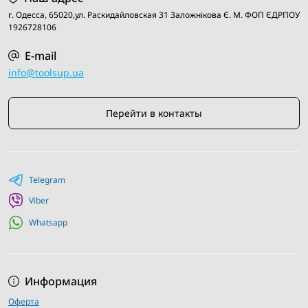
нужный товар
г. Одесса, 65020,ул. Раскидайловская 31 Заложнiкова Є. М. ФОП ЄДРПОУ
1926728106
E-mail
info@toolsup.ua
Перейти в контакты
Telegram
Viber
Whatsapp
Информация
Оферта