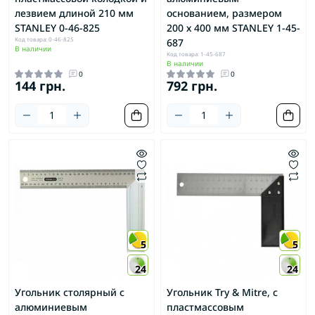
лезвием длиной 210 мм
основанием, размером
STANLEY 0-46-825
200 х 400 мм STANLEY 1-45-
Код товара: 0-46-825
687
В наличии
Код товара: 1-45-687
В наличии
0
0
144 грн.
792 грн.
5
5
24
24
Угольник столярный с
Угольник Try & Mitre, с
алюминиевым
пластмассовым