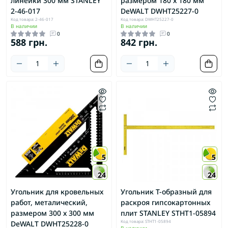
линейки 300 мм STANLEY
размером 180 х 180 мм
2-46-017
DeWALT DWHT25227-0
Код товара: 2-46-017
Код товара: DWHT25227-0
В наличии
В наличии
0
0
588 грн.
842 грн.
5
5
24
24
Угольник для кровельных
Угольник Т-образный для
работ, металический,
раскроя гипсокартонных
размером 300 х 300 мм
плит STANLEY STHT1-05894
Код товара: STHT1-05894
DeWALT DWHT25228-0
В наличии