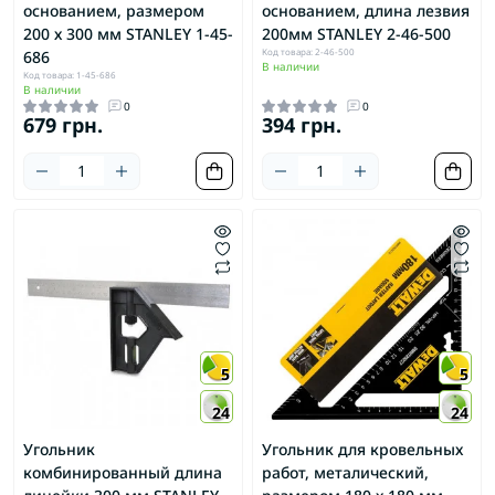
основанием, размером
основанием, длина лезвия
200 х 300 мм STANLEY 1-45-
200мм STANLEY 2-46-500
Код товара: 2-46-500
686
В наличии
Код товара: 1-45-686
В наличии
0
0
679 грн.
394 грн.
5
5
24
24
Угольник
Угольник для кровельных
комбинированный длина
работ, металический,