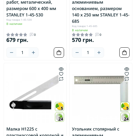
работ, металический,
алюминиевым
размером 600 х 400 мм
основанием, размером
STANLEY 1-45-530
140 х 250 мм STANLEY 1-45-
Код товара: 1-45-530
685
В наличии
Код товара: 1-45-685
В наличии
0
0
679 грн.
570 грн.
5
5
24
24
Малка H1225 с
Угольник столярный с
пластмассовой колодкой и
алюминиевым