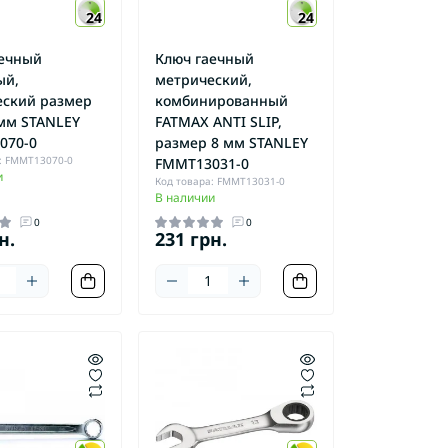
24
24
аечный
Ключ гаечный
ый,
метрический,
еский размер
комбинированный
 мм STANLEY
FATMAX ANTI SLIP,
070-0
размер 8 мм STANLEY
: FMMT13070-0
FMMT13031-0
и
Код товара: FMMT13031-0
В наличии
0
0
н.
231 грн.