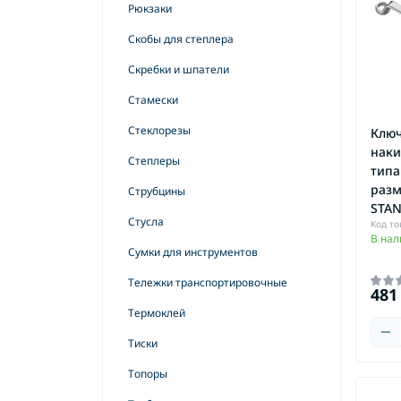
Рюкзаки
Сверла универсальные
Скобы для степлера
Сверла центрирующие
Скребки и шпатели
Скобы BOSTITCH
Стамески
Специальный крепеж BOSTITCH
Стеклорезы
Ключ
Фрезы по дереву
наки
Степлеры
Цифенборы
типа
разм
Струбцины
Шлифбумага для дельташлифмашин
STAN
Стусла
Код то
Шлифбумага для ленточных
В нал
шлифмашин
Сумки для инструментов
Шлифбумага для эксцентриковых
Тележки транспортировочные
машин
481
Термоклей
Шлифбумага общего назначения
Тиски
Шлифовально полировальные
тарелки
Топоры
Шлифплатформы