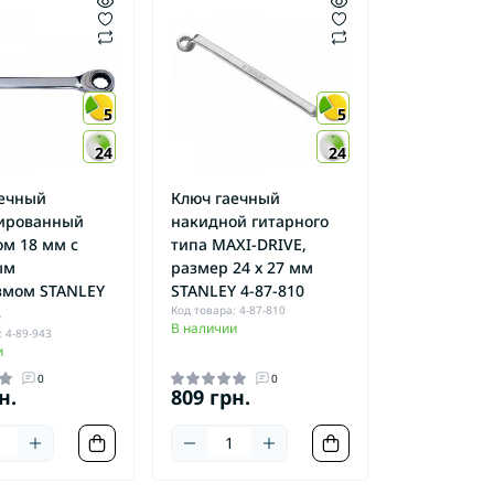
5
5
24
24
аечный
Ключ гаечный
ированный
накидной гитарного
м 18 мм с
типа MAXI-DRIVE,
ым
размер 24 х 27 мм
змом STANLEY
STANLEY 4-87-810
Код товара: 4-87-810
3
В наличии
 4-89-943
и
0
0
н.
809 грн.