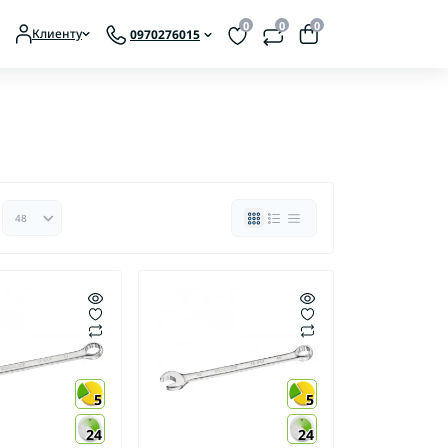
0
0
0
Клиенту
0970276015
ты аккумуляторные
ты сетевые
5
5
Аксессуары для мотокос
24
24
Аксессуары для мотопил