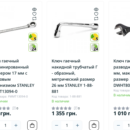
5
5
24
24
 гаечный
Ключ гаечный
Ключ г
бинированный
накидной трубчатый Г
разводн
ером 17 мм с
- образный,
мм, ма
повым
метрический размер
размер
низмом STANLEY
26 мм STANLEY 1-88-
DWHT80
Код товара
T13094-0
881
В наличи
вара: FMMT13094-0
Код товара: 1-88-881
ичии
В наличии
0
0
 грн.
1 355 грн.
1 010 