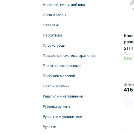
Ножовки, пилы, лобзики
Принадлежности для ротационных
Органайзеры
лазеров
Отвертки
Принадлежности для угловых
шлифмашин
Пассатижи
Ключ
Принадлежности для установки
разв
Плоскогубцы
анкеров
STHT
Код то
Подвесные системы хранения
Принадлежности для фрезеров
В нал
Полотна ножовочные
Принадлежности для циркулярных
пил
Порошок меловой
Принадлежности для
Поясные сумки
электрорубанков и лобзиков
416
Рашпили и напильники
Сверла по бетону
Рубанки ручные
Сверла по дереву
Рукоятки и удлинители
Сверла по металлу
Рулетки
Сверла по стеклу и плитке