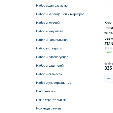
Шу
Полотна для электроножовки
Наборы для разметки
Шу
Принадлежности для Multi-Tool
Наборы карандашей и маркеров
DeWALT
Ключ
Наборы ключей
Принадлежности для Multi-Tool
наки
бытовой
Наборы надфилей
типа
разм
Принадлежности для аккумуляторных
Наборы напильников
STAN
отвёрток
Код то
Наборы отверток
Принадлежности для
В нал
гвоздезабивателей
Наборы плоскогубцев
Принадлежности для дрелей и
Наборы рашпилей
335
шуруповертов
Наборы стамесок
Принадлежности для заклепочного
пистолета
Наборы универсальные
Принадлежности для перфораторов
Наколенники
Принадлежности для пистолетов для
Ножи строительные
герметика
Ножницы ручные
Принадлежности для пылесосов