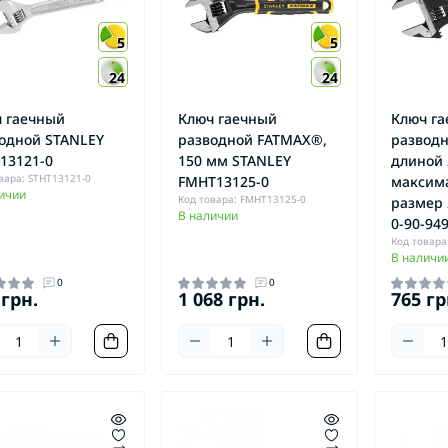
5
5
24
24
 гаечный
Ключ гаечный
Ключ г
одной STANLEY
разводной FATMAX®,
разводн
13121-0
150 мм STANLEY
длиной 
вара: STHT13121-0
FMHT13125-0
максим
ичии
Код товара: FMHT13125-0
размер 
В наличии
0-90-94
Код товара:
В наличи
0
0
 грн.
1 068 грн.
765 гр