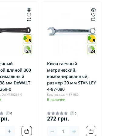
5
5
24
24
аечный
Ключ гаечный
ой длиной 300
метрический,
ксимальный
комбинированный,
 38 мм DeWALT
размер 20 мм STANLEY
269-0
4-87-080
: DWHT80269-0
Код товара: 4-87-080
и
В наличии
0
0
грн.
272 грн.