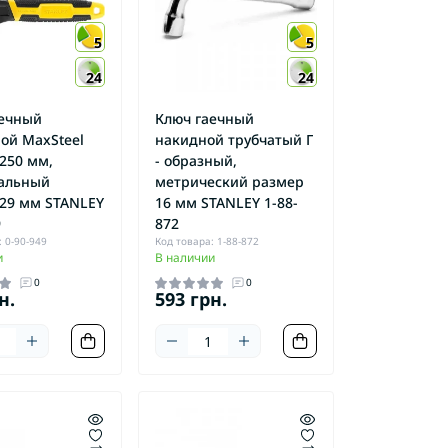
5
5
24
24
аечный
Ключ гаечный
ой MaxSteel
накидной трубчатый Г
250 мм,
- образный,
альный
метрический размер
29 мм STANLEY
16 мм STANLEY 1-88-
9
872
 0-90-949
Код товара: 1-88-872
и
В наличии
0
0
н.
593 грн.