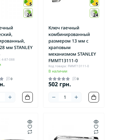
5
5
24
24
аечный
Ключ гаечный
ский,
комбинированный
ированный,
размером 13 мм с
28 мм STANLEY
храповым
8
механизмом STANLEY
 4-87-088
FMMT13111-0
и
Код товара: FMMT13111-0
В наличии
0
0
н.
502 грн.