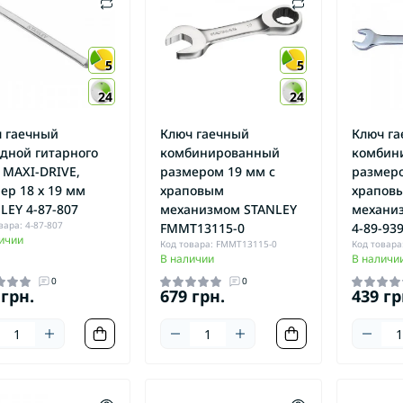
5
5
24
24
 гаечный
Ключ гаечный
Ключ г
дной гитарного
комбинированный
комбин
 MAXI-DRIVE,
размером 19 мм с
размеро
ер 18 х 19 мм
храповым
храпов
LEY 4-87-807
механизмом STANLEY
механи
вара: 4-87-807
FMMT13115-0
4-89-93
ичии
Код товара: FMMT13115-0
Код товара:
В наличии
В наличи
0
0
 грн.
679 грн.
439 гр