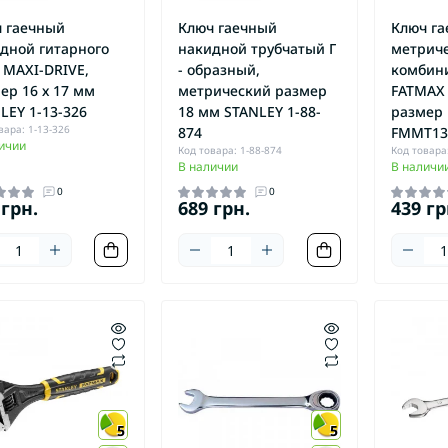
Перфорат
кумуляторные
аккумуляторные
Перфорат
 гаечный
Ключ гаечный
Ключ г
рыскиватели бензиновые
Электропилы
дной гитарного
накидной трубчатый Г
метриче
Перфора
 MAXI-DRIVE,
- образный,
комбин
аккумуля
ер 16 х 17 мм
метрический размер
FATMAX 
LEY 1-13-326
18 мм STANLEY 1-88-
размер 
вара: 1-13-326
874
FMMT13
ичии
Код товара: 1-88-874
Код товара
В наличии
В наличи
0
0
 грн.
689 грн.
439 гр
йдеры
акторы
5
5