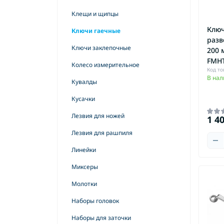
Масла и смазки
Клещи и щипцы
Наборы полотен для лобзиковых пил
Ключ
Ключи гаечные
разв
Наборы сверл
Ключи заклепочные
200 
FMHT
Насадки полировальные
Колесо измерительное
Код то
В нал
Наушники защитные и беруши
Кувалды
Ножи для рубанка и рейсмуса
Кусачки
Очки защитные
Лезвия для ножей
1 4
Патроны сверлильные
Лезвия для рашпиля
Перчатки защитные
Линейки
Полотна для ленточных пил
Миксеры
Полотна для лобзиковых пил
Молотки
Шу
Полотна для пил Аллигатор
Наборы головок
ак
Полотна для сабельных пил
Шу
Наборы для заточки