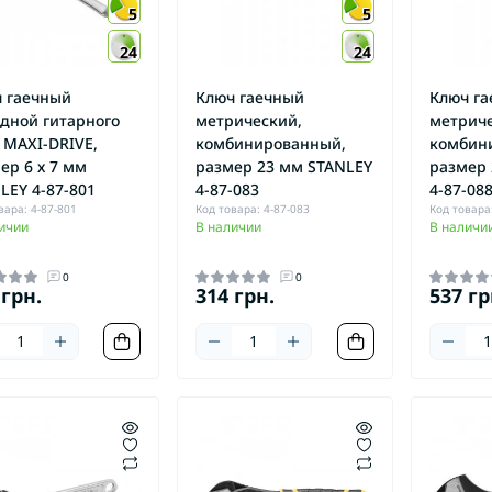
руповерты сетевые
5
5
руповерты ударные
24
24
 гаечный
Ключ гаечный
Ключ г
дной гитарного
метрический,
метриче
 MAXI-DRIVE,
комбинированный,
комбин
ер 6 х 7 мм
размер 23 мм STANLEY
размер 
LEY 4-87-801
4-87-083
4-87-08
вара: 4-87-801
Код товара: 4-87-083
Код товара:
ичии
В наличии
В наличи
0
0
 грн.
314 грн.
537 гр