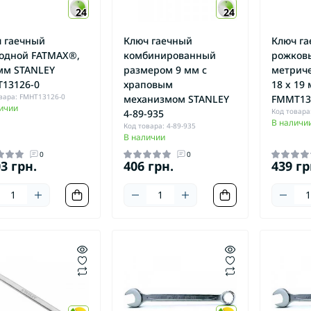
24
24
 гаечный
Ключ гаечный
Ключ г
одной FATMAX®,
комбинированный
рожков
мм STANLEY
размером 9 мм с
метрич
Шлифмашины
13126-0
храповым
18 x 19
вибрационные
вара: FMHT13126-0
механизмом STANLEY
FMMT13
ичии
Шлифмашины ленточные
Код товара
4-89-935
В наличи
Шлифмашины
Код товара: 4-89-935
В наличии
полировальные
0
0
Шлифмашины
03 грн.
406 грн.
439 гр
прямошлифовальные
Шлифмашины
эксцентриковые
руповерты
кумуляторные
руповерты безударные