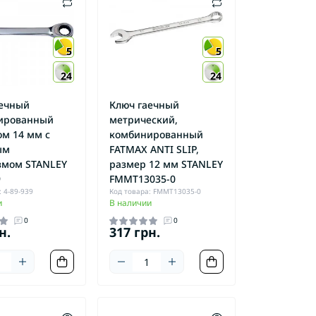
5
5
24
24
аечный
Ключ гаечный
ированный
метрический,
м 14 мм с
комбинированный
ым
FATMAX ANTI SLIP,
змом STANLEY
размер 12 мм STANLEY
9
FMMT13035-0
 4-89-939
Код товара: FMMT13035-0
и
В наличии
0
0
н.
317 грн.