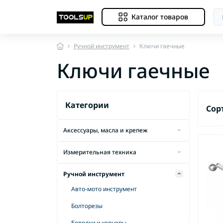
Каталог товаров
Ручной инструмент
Ключи гаечные
Ключи гаечные
Категории
Сор
Аксессуары, масла и крепеж
Др
Адаптеры для коронок
Измерительная техника
Др
Адаптеры и переходники
Др
Дальномеры
Ручной инструмент
Анкеры металлические
Др
Детекторы тепла
Авто-мото инструмент
Анкеры химические
Мультиметры
Оп
Болторезы
Биты и наборы бит
Уровни лазерные
Оп
Бородки и кернеры