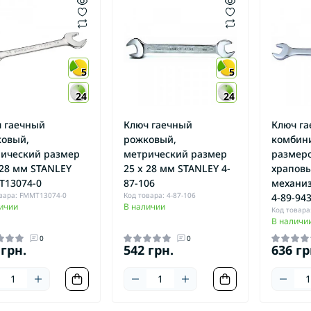
5
5
24
24
 гаечный
Ключ гаечный
Ключ г
овый,
рожковый,
комбин
ический размер
метрический размер
размеро
 28 мм STANLEY
25 x 28 мм STANLEY 4-
храпов
T13074-0
87-106
механи
вара: FMMT13074-0
Код товара: 4-87-106
4-89-94
ичии
В наличии
Код товара:
В наличи
0
0
 грн.
542 грн.
636 гр