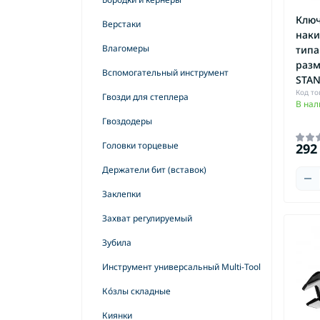
ак
Буры по бетону SDS-MAX
Уровни лазерные ротационные
Ключ
Верстаки
Оп
Буры по бетону SDS-Plus
наки
Уровни оптические - нивелиры
Влагомеры
типа
Гвозди BOSTITCH
Штативы
разм
Вспомогательный инструмент
STAN
Гвозди для пистолета
Код то
Гвозди для степлера
Держатели цифенборов
В нал
Гвоздодеры
Диски алмазные
Головки торцевые
292
Диски пильные
Ра
Держатели бит (вставок)
Тр
Дюбели нейлоновые
Заклепки
Зубила и пики
Захват регулируемый
Коронки
Зубила
Круги абразивные отрезные
Инструмент универсальный Multi-Tool
Круги абразивные шлифовальные
Кόзлы складные
Круги абразивные шлифовальные
лепестковые
Киянки