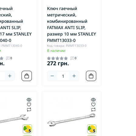
оры SDS-MAX
Деки косильные
оры SDS-Plus
аечный
Ключ гаечный
Заточной инструмент
ский,
метрический,
торы
Косильная головка
ированный
комбинированный
торные
ANTI SLIP,
FATMAX ANTI SLIP,
17 мм STANLEY
размер 10 мм STANLEY
040-0
FMMT13033-0
: FMMT13040-0
Код товара: FMMT13033-0
и
В наличии
0
0
н.
272 грн.
5
5