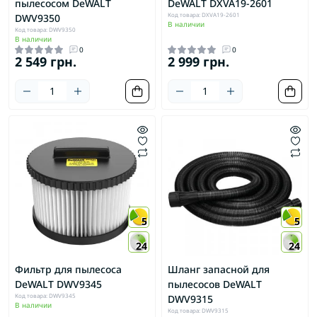
пылесосом DeWALT
DeWALT DXVA19-2601
Код товара: DXVA19-2601
DWV9350
В наличии
Код товара: DWV9350
В наличии
0
0
2 549 грн.
2 999 грн.
5
5
24
24
Фильтр для пылесоса
Шланг запасной для
DeWALT DWV9345
пылесосов DeWALT
Код товара: DWV9345
DWV9315
В наличии
Код товара: DWV9315