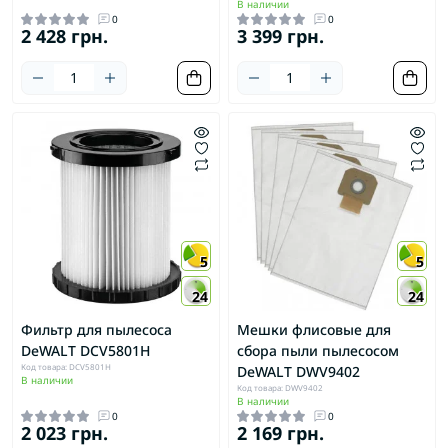
В наличии
0
0
2 428 грн.
3 399 грн.
5
5
24
24
Фильтр для пылесоса
Мешки флисовые для
DeWALT DCV5801H
сбора пыли пылесосом
Код товара: DCV5801H
DeWALT DWV9402
В наличии
Код товара: DWV9402
В наличии
0
0
2 023 грн.
2 169 грн.