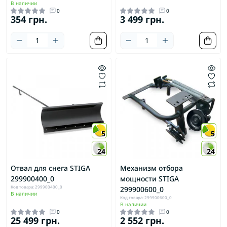
В наличии
0
0
354 грн.
3 499 грн.
5
5
24
24
Отвал для снега STIGA
Механизм отбора
299900400_0
мощности STIGA
Код товара: 299900400_0
299900600_0
В наличии
Код товара: 299900600_0
В наличии
0
0
25 499 грн.
2 552 грн.