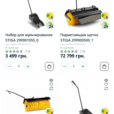
5
5
24
24
Набор для мульчирования
Подметающая щетка
STIGA 299901055_0
STIGA 299900500_1
Код товара: 299901055_0
Код товара: 299900500_1
В наличии
В наличии
0
0
3 499 грн.
72 799 грн.
5
5