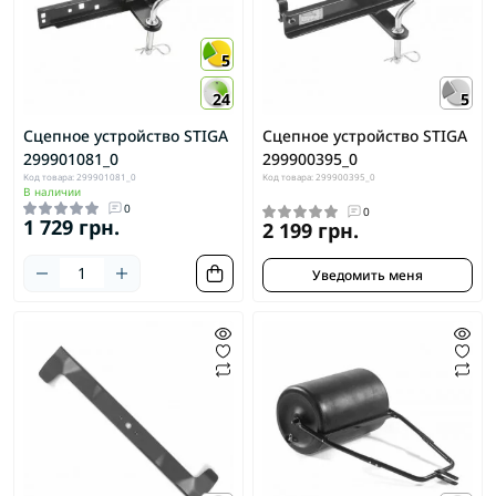
5
24
5
Сцепное устройство STIGA
Сцепное устройство STIGA
299901081_0
299900395_0
Код товара: 299901081_0
Код товара: 299900395_0
В наличии
0
0
1 729 грн.
2 199 грн.
Уведомить меня