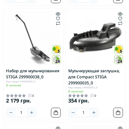
5
5
24
24
Набор для мульчирования
Мульчирующая заглушка,
STIGA 299900038_0
для Compact STIGA
Код товара: 299900038_0
299900035_0
В наличии
Код товара: 299900035_0
В наличии
0
0
2 179 грн.
354 грн.