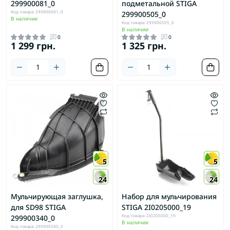
299900081_0
подметальной STIGA
Код товара: 299900081_0
299900505_0
В наличии
Код товара: 299900505_0
В наличии
0
0
1 299 грн.
1 325 грн.
5
5
24
24
Мульчирующая заглушка,
Набор для мульчирования
для SD98 STIGA
STIGA 2I0205000_19
Код товара: 2I0205000_19
299900340_0
В наличии
Код товара: 299900340_0