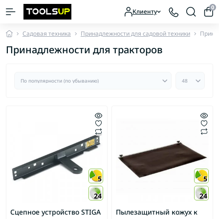
0
Клиенту
Садовая техника
Принадлежности для садовой техники
Прина
Принадлежности для тракторов
5
5
24
24
Сцепное устройство STIGA
Пылезащитный кожух к