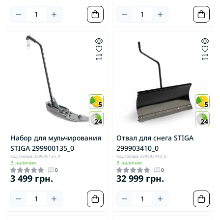
5
5
24
24
Набор для мульчирования
Отвал для снега STIGA
STIGA 299900135_0
299903410_0
Код товара: 299900135_0
Код товара: 299903410_0
В наличии
В наличии
0
0
3 499 грн.
32 999 грн.