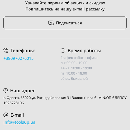
Узнавайте первым об акциях и скидках
интернет-магазине Toolsup в Украине:
Подпишитесь на нашу e-mail рассылку
Широкий выбор товаров различных производителей
Подписаться
Удобная онлайн-покупка без очередей и лишних трат
времени
Условия соглашения
Быстрая доставка по всей Украине
Гарантия качества и надежности продукции
Телефоны:
Время работы
Доступные цены и различные способы оплаты
График работы офиса:
+380970276015
пн: 09:00 - 19:00
вт-чт: 10:00 - 19:00
пт: 10:00 - 18:00
сб,вс: Выходной
Наш адрес
г. Одесса, 65020,ул. Раскидайловская 31 Заложнiкова Є. М. ФОП ЄДРПОУ
1926728106
E-mail
info@toolsup.ua