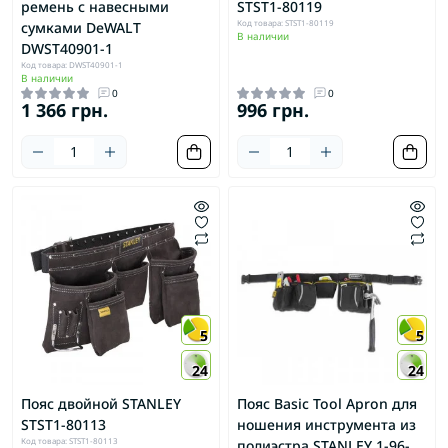
ремень с навесными
STST1-80119
Код товара: STST1-80119
сумками DeWALT
В наличии
DWST40901-1
Код товара: DWST40901-1
В наличии
0
0
1 366 грн.
996 грн.
5
5
24
24
Пояс двойной STANLEY
Пояс Basic Tool Apron для
STST1-80113
ношения инструмента из
Код товара: STST1-80113
полиэстра STANLEY 1-96-