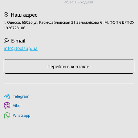
Доставка по всей Украине
сб,вс: Выходной
Удобные способы оплаты
Профессиональные консультации по выбору товара
Наш адрес
г. Одесса, 65020,ул. Раскидайловская 31 Заложнiкова Є. М. ФОП ЄДРПОУ
1926728106
E-mail
info@toolsup.ua
Перейти в контакты
Telegram
Viber
Whatsapp