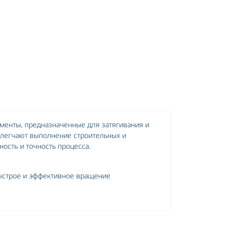
оры SDS-MAX
Деки косильные
оры SDS-Plus
Заточной инструмент
торы
Косильная головка
торные
менты, предназначенные для затягивания и
блегчают выполнение строительных и
ость и точность процесса.
строе и эффективное вращение
аботы с различными материалами
мфортной работы
азных задач
лужбы