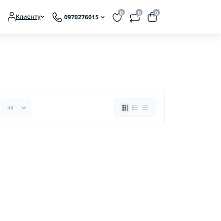
0
0
0
Клиенту
0970276015
ты аккумуляторные
ты сетевые
Аксессуары для мотокос
Аксессуары для мотопил