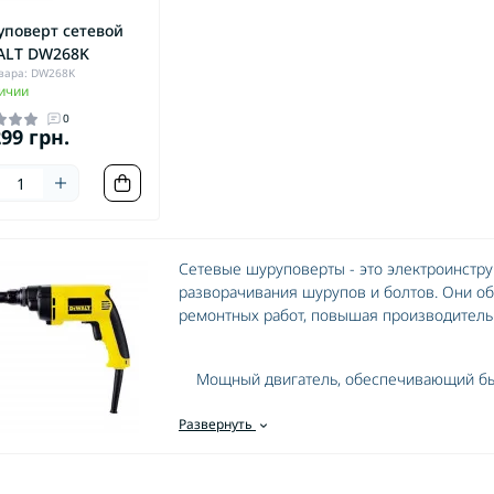
Перфорат
кумуляторные
аккумуляторные
Перфорат
поверт сетевой
рыскиватели бензиновые
Электропилы
ALT DW268K
Перфора
вара: DW268K
аккумуля
ичии
0
299 грн.
йдеры
акторы
Сетевые шуруповерты - это электроинстру
разворачивания шурупов и болтов. Они о
ремонтных работ, повышая производительн
Мощный двигатель, обеспечивающий бы
Регулируемая скорость вращения для р
Развернуть
Удобная эргономичная рукоятка для ко
Набор различных насадок для разнообр
Надежная конструкция и долгий срок с