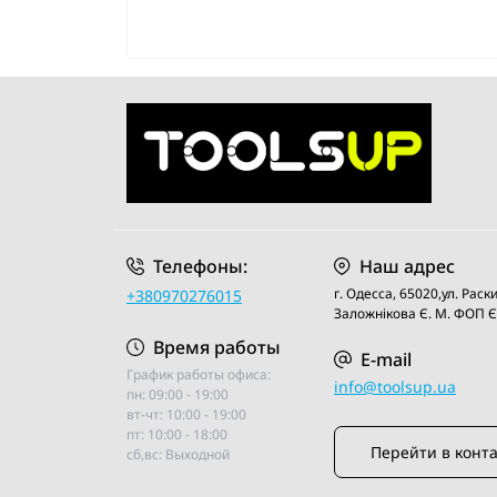
Телефоны:
Наш адрес
г. Одесса, 65020,ул. Рас
+380970276015
Заложнiкова Є. М. ФОП
Время работы
E-mail
График работы офиса:
info@toolsup.ua
пн: 09:00 - 19:00
вт-чт: 10:00 - 19:00
пт: 10:00 - 18:00
Перейти в конт
сб,вс: Выходной