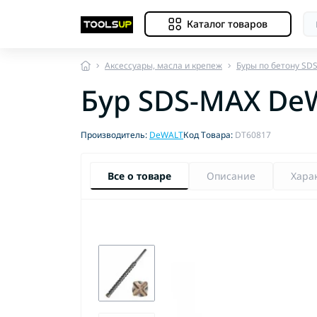
Каталог товаров
Аксессуары, масла и крепеж
Буры по бетону SD
Бур SDS-MAX De
Производитель:
DeWALT
Код Товара:
DT60817
Все о товаре
Описание
Хара
Др
Др
Др
Др
Оп
Оп