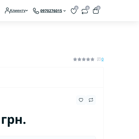
0
0
0
Клиенту
0970276015
ты аккумуляторные
ты сетевые
0
 грн.
Аксессуары для мотокос
Аксессуары для мотопил