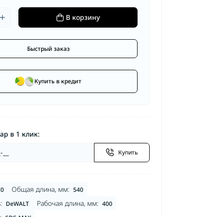
оры SDS-MAX
Деки косильные
оры SDS-Plus
В корзину
Заточной инструмент
торы
Косильная головка
торные
Быстрый заказ
Купить в кредит
ар в 1 клик:
Купить
Общая длина, мм:
20
540
:
Рабочая длина, мм:
DeWALT
400