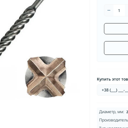
Перфорат
кумуляторные
аккумуляторные
Перфорат
рыскиватели бензиновые
Электропилы
Перфора
аккумуля
йдеры
акторы
Купить этот тов
Диаметр, мм:
Производитель