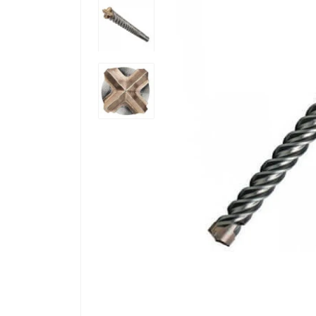
ак
Оп
Ра
Тр