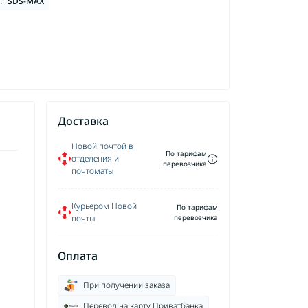
:
SDS-MAX
Доставка
Новой почтой в
По тарифам
отделения и
перевозчика
почтоматы
Курьером Новой
По тарифам
почты
перевозчика
Оплата
При получении заказа
Перевод на карту Приватбанка