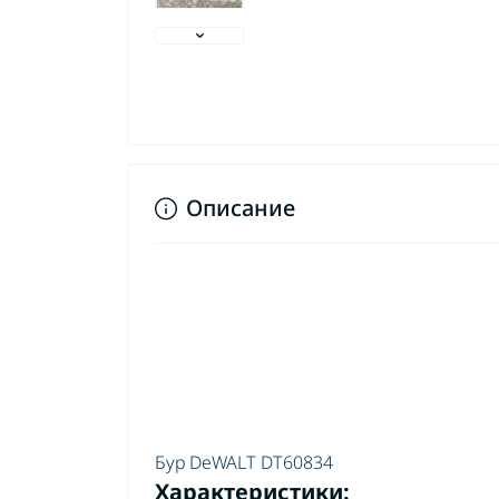
Описание
Шу
ак
Бур DeWALT DT60834
Шу
Характеристики: