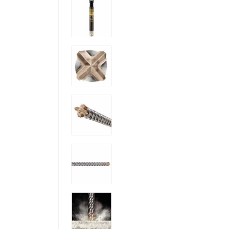
ак
Оп
Ра
Тр