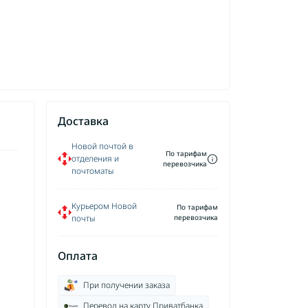
Доставка
Новой почтой в
По тарифам
отделения и
перевозчика
почтоматы
Курьером Новой
По тарифам
почты
перевозчика
Оплата
При получении заказа
Перевод на карту Приватбанка