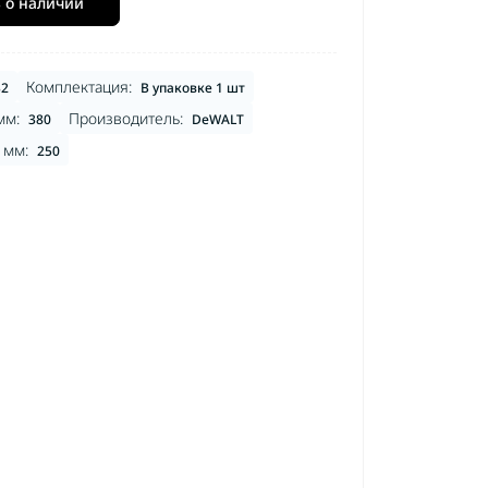
оры SDS-MAX
 о наличии
Деки косильные
оры SDS-Plus
Заточной инструмент
торы
Косильная головка
торные
Комплектация:
32
В упаковке 1 шт
мм:
Производитель:
380
DeWALT
 мм:
250