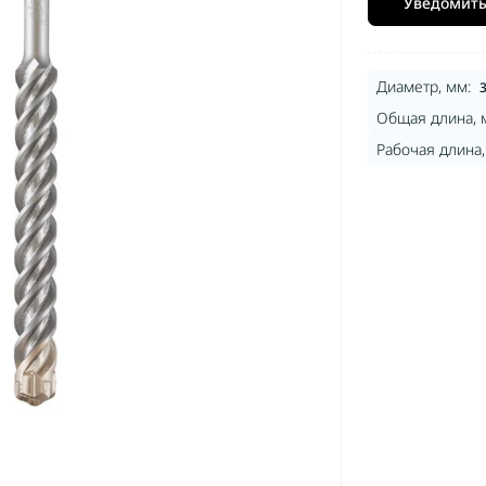
Перфорат
Уведомить
кумуляторные
аккумуляторные
Перфорат
рыскиватели бензиновые
Электропилы
Перфора
аккумуля
Диаметр, мм:
Общая длина, 
Рабочая длина,
йдеры
акторы