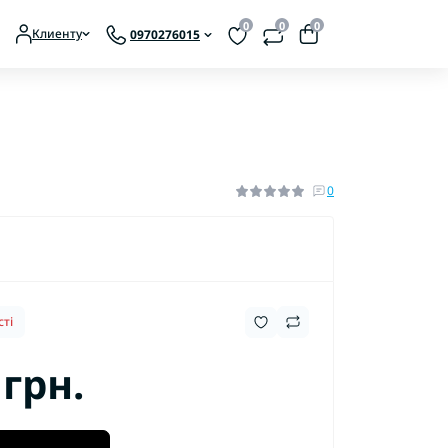
0
0
0
Клиенту
0970276015
ты аккумуляторные
ты сетевые
0
ті
 грн.
Аксессуары для мотокос
Аксессуары для мотопил