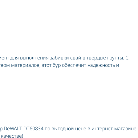
руповерты сетевые
руповерты ударные
ент для выполнения забивки свай в твердые грунты. С
вом материалов, этот бур обеспечит надежность и
ур DeWALT DT60834 по выгодной цене в интернет-магазине
 качестве!