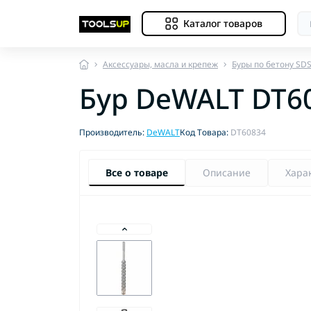
Каталог товаров
Аксессуары, масла и крепеж
Буры по бетону SD
Бур DeWALT DT6
Производитель:
DeWALT
Код Товара:
DT60834
Все о товаре
Описание
Хара
Др
Др
Др
Др
Оп
Оп